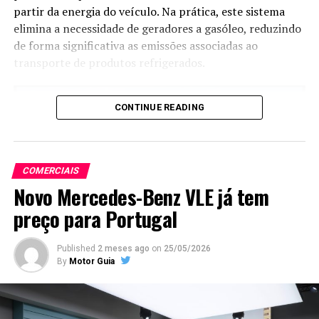
partir da energia do veículo. Na prática, este sistema
elimina a necessidade de geradores a gasóleo, reduzindo
de forma significativa as emissões associadas ao
transporte de produtos refrigerados.
CONTINUE READING
COMERCIAIS
Novo Mercedes-Benz VLE já tem
preço para Portugal
Published
2 meses ago
on
25/05/2026
By
Motor Guia
Apresentada em Alhama de Murcia, sede da Primafrio,
esta iniciativa representa um passo importante na