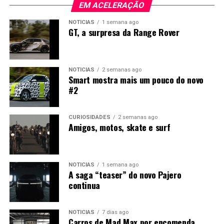
Os preços arrancam nos 81.475 euros, sem IVA, para a
EM ACELERAÇÃO
configuração de cinco lugares. A variante de seis lugares
NOTÍCIAS
1 semana ago
custa 81.891 euros, enquanto a versão de sete lugares
GT, a surpresa da Range Rover
está disponível a partir de 82.369 euros, também sem
IVA.
NOTÍCIAS
2 semanas ago
Smart mostra mais um pouco do novo
#2
CURIOSIDADES
2 semanas ago
Amigos, motos, skate e surf
NOTÍCIAS
1 semana ago
A saga “teaser” do novo Pajero
continua
NOTÍCIAS
7 dias ago
Carros de Mad Max por encomenda