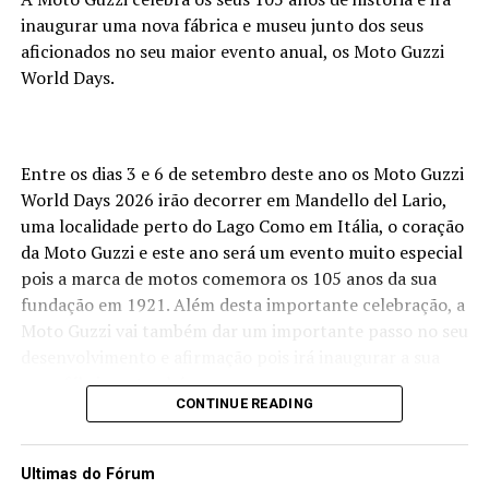
inaugurar uma nova fábrica e museu junto dos seus
aficionados no seu maior evento anual, os Moto Guzzi
World Days.
Entre os dias 3 e 6 de setembro deste ano os Moto Guzzi
World Days 2026 irão decorrer em Mandello del Lario,
uma localidade perto do Lago Como em Itália, o coração
da Moto Guzzi e este ano será um evento muito especial
pois a marca de motos comemora os 105 anos da sua
fundação em 1921. Além desta importante celebração, a
Moto Guzzi vai também dar um importante passo no seu
desenvolvimento e afirmação pois irá inaugurar a sua
nova fábrica e também um novo museu.
CONTINUE READING
Com a nova
fábrica a
Ultimas do Fórum
marca