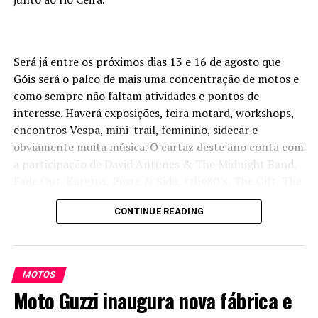
Será já entre os próximos dias 13 e 16 de agosto que
Góis será o palco de mais uma concentração de motos e
como sempre não faltam atividades e pontos de
interesse. Haverá exposições, feira motard, workshops,
encontros Vespa, mini-trail, feminino, sidecar e
obviamente muita música. O cartaz deste ano conta com
a participação de David Antunes & The Midnight Band,
Fade Out, Karetus, Peste & Sida, #the80’s, The Gift, The
Peakles e Xutos & Pontapés.
CONTINUE READING
O bilhete custa 40 euros para todos os dias e pode ser
adquirido na página da concentração
aqui
. Convém não
esquecer que há limite de entradas.
MOTOS
Moto Guzzi inaugura nova fábrica e