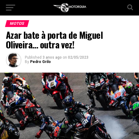
MOTOS
Azar bate à porta de Miguel
Oliveira… outra vez!
Published
3 anos ago
on
02/05/2023
By
Pedro Grilo