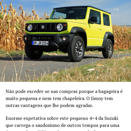
Não pode exceder-se nas compras porque a bagageira é
muito pequena e nem tem chapeleira. O Jimny tem
outras vantagens que lhe podem agradar.
Enorme expetativa sobre este pequeno 4×4 da Suzuki
que carrega o saudosismo de outros tempos para uma