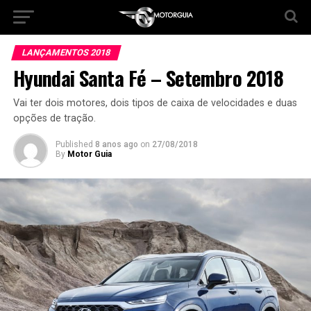
togel online
monperatoto
monperatoto
toto togel
link gacor
link gacor
link gacor
link gacor
situs togel
slot gacor
situs togel
situs togel
slot gacor
situs togel
slot gacor
situs togel
situs gacor
situs gacor
toto slot
toto slot
sakti69
situs gacor
situs gacor
situs gacor
situs gacor
situs gacor
situs toto
situs toto
situs toto
situs toto
situs toto
toto
toto
LANÇAMENTOS 2018
Hyundai Santa Fé – Setembro 2018
Vai ter dois motores, dois tipos de caixa de velocidades e duas
opções de tração.
Published
8 anos ago
on
27/08/2018
By
Motor Guia