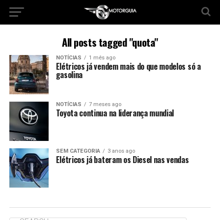
All posts tagged "quota"
NOTÍCIAS
1 mês ago
Elétricos já vendem mais do que modelos só a
gasolina
NOTÍCIAS
7 meses ago
Toyota continua na liderança mundial
SEM CATEGORIA
3 anos ago
Elétricos já bateram os Diesel nas vendas