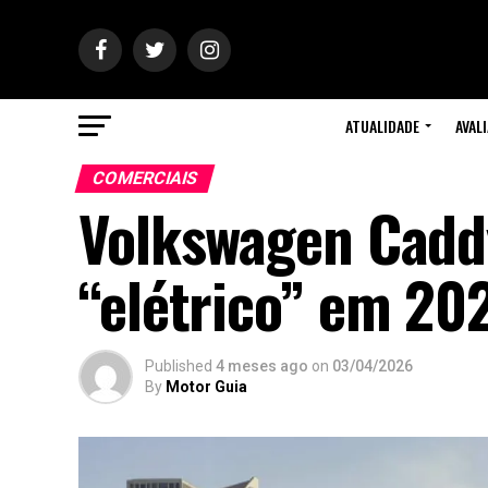
ATUALIDADE
AVAL
COMERCIAIS
Volkswagen Caddy
“elétrico” em 20
Published
4 meses ago
on
03/04/2026
By
Motor Guia