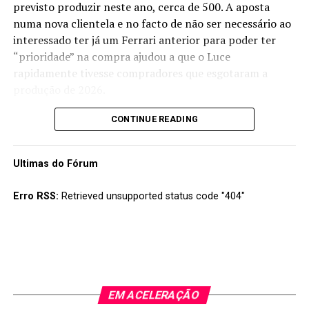
previsto produzir neste ano, cerca de 500. A aposta
numa nova clientela e no facto de não ser necessário ao
interessado ter já um Ferrari anterior para poder ter
“prioridade” na compra ajudou a que o Luce
rapidamente tivesse compradores que esgotaram a
produção de 2026.
A marca de Maranello prevê uma produção de cerca de
CONTINUE READING
600 unidades por ano, estimando vender cerca de 2500
Luce até 2030 e pelo comportamento do mercado neste
Ultimas do Fórum
primeiro ano parece que tal será conseguido sem grande
esforço.
Erro RSS:
Retrieved unsupported status code "404"
EM ACELERAÇÃO