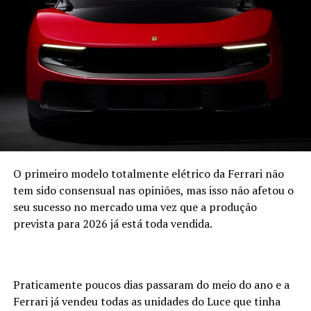
motor numa plataforma com origem na Nissan Navara.
A marca recupera o espírito original de proporcionar
modelos todo-o-terreno de tração integral
“tradicionais” com preços competitivos no mercado, tal
como acontecia com o Galloper quando foi lançado.
A distribuição para Portugal, Andorra, Marrocos, Itália e
Espanha estará a cargo da Galloper Ibérica havendo a
possibilidade destes novos Galloper serem fabricados em
solo espanhol.
O primeiro modelo totalmente elétrico da Ferrari não
tem sido consensual nas opiniões, mas isso não afetou o
seu sucesso no mercado uma vez que a produção
prevista para 2026 já está toda vendida.
Praticamente poucos dias passaram do meio do ano e a
Ferrari já vendeu todas as unidades do Luce que tinha