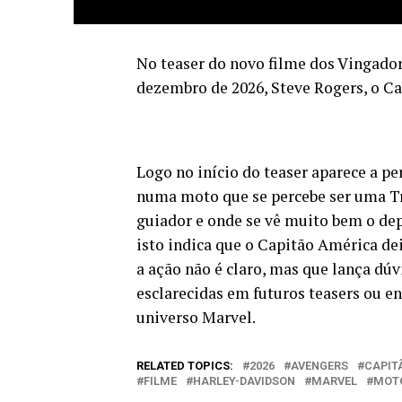
No teaser do novo filme dos Vingador
dezembro de 2026, Steve Rogers, o 
Logo no início do teaser aparece a 
numa moto que se percebe ser uma T
guiador e onde se vê muito bem o dep
isto indica que o Capitão América 
a ação não é claro, mas que lança dúvi
esclarecidas em futuros teasers ou e
universo Marvel.
RELATED TOPICS:
2026
AVENGERS
CAPIT
FILME
HARLEY-DAVIDSON
MARVEL
MOT