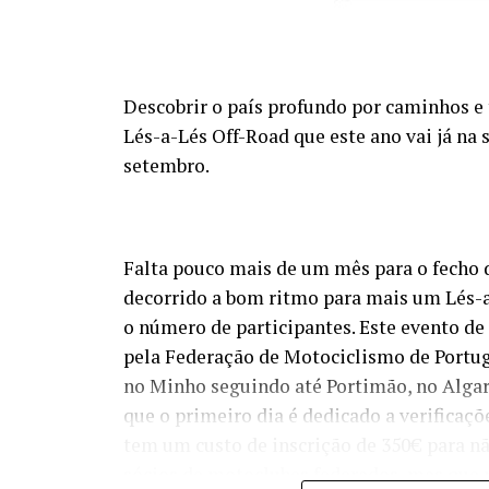
Descobrir o país profundo por caminhos e t
Lés-a-Lés Off-Road que este ano vai já na 
setembro.
Falta pouco mais de um mês para o fecho d
decorrido a bom ritmo para mais um Lés-
o número de participantes. Este evento d
pela Federação de Motociclismo de Portuga
no Minho seguindo até Portimão, no Algarv
que o primeiro dia é dedicado a verificaçõ
tem um custo de inscrição de 350€ para n
sócios de motoclubes federados, mas que 