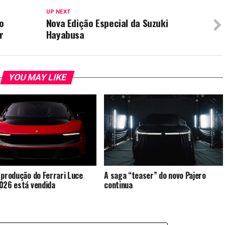
UP NEXT
o
Nova Edição Especial da Suzuki
r
Hayabusa
YOU MAY LIKE
 produção do Ferrari Luce
A saga “teaser” do novo Pajero
026 está vendida
continua