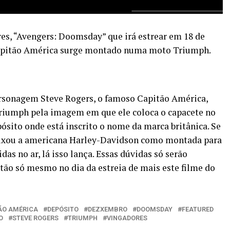
es, “Avengers: Doomsday” que irá estrear em 18 de
Capitão América surge montado numa moto Triumph.
personagem Steve Rogers, o famoso Capitão América,
riumph pela imagem em que ele coloca o capacete no
ósito onde está inscrito o nome da marca britânica. Se
deixou a americana Harley-Davidson como montada para
das no ar, lá isso lança. Essas dúvidas só serão
ntão só mesmo no dia da estreia de mais este filme do
ÃO AMÉRICA
DEPÓSITO
DEZXEMBRO
DOOMSDAY
FEATURED
O
STEVE ROGERS
TRIUMPH
VINGADORES