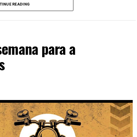
TINUE READING
a consultar a página oficial do evento
aqui
.
semana para a
s