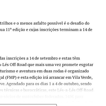
rilhos e o menos asfalto possível é o desafio do
sua 11ª edição e cujas inscrições terminam a 14 de
as inscrições a 14 de setembro e estas têm
a-Lés Off-Road que mais uma vez promete esgotar
e turismo e aventura em duas rodas é organizado
l (FMP) e esta edição irá arrancar em Vila Verde,
e. Agendado para os dias 1 a 4 de outubro, sendo
es técnicas e burocráticas, este Lés-a-Lés Off-Road
ão sócios de motoclubes federados, 345€ para
não tenham Cartão de Motociclista da FMP e 325€