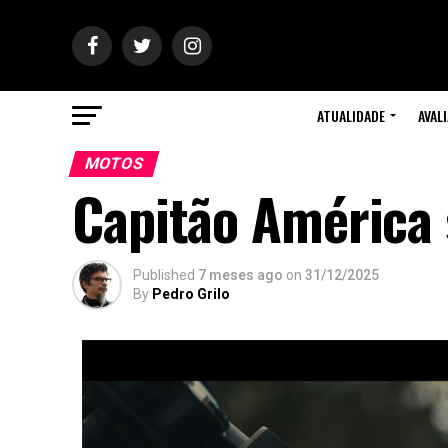
ATUALIDADE
AVAL
MOTOS
Capitão América
Published
7 meses ago
on
31/12/2025
By
Pedro Grilo