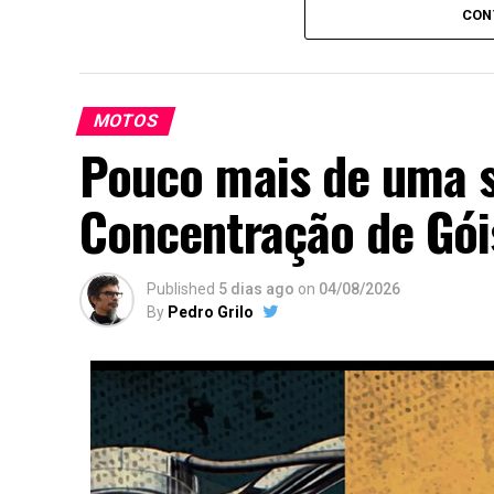
caso tenham esse cartão
CON
Para mais informações e regulamento bast
MOTOS
Pouco mais de uma 
Concentração de Gói
Published
5 dias ago
on
04/08/2026
By
Pedro Grilo