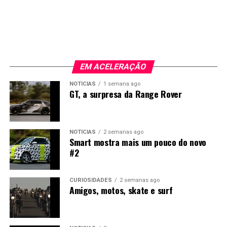
Com esta iniciativa, Primafrio e Mercedes-Benz Trucks
entre os quais eixo traseiro direcional, porta da
reforçam a sua posição na transição para um transporte
bagageira EASY-PACK com abertura elétrica, vidro
pesado mais sustentável, combinando inovação
traseiro de abertura independente, suspensão
tecnológica com objetivos concretos de
pneumática AIRMATIC e teto panorâmico Sky View.
descarbonização do setor logístico europeu.
Os preços arrancam nos 81.475 euros, sem IVA, para a
EM ACELERAÇÃO
configuração de cinco lugares. A variante de seis lugares
NOTÍCIAS
1 semana ago
custa 81.891 euros, enquanto a versão de sete lugares
GT, a surpresa da Range Rover
está disponível a partir de 82.369 euros, também sem
IVA.
NOTÍCIAS
2 semanas ago
Smart mostra mais um pouco do novo
#2
CURIOSIDADES
2 semanas ago
Amigos, motos, skate e surf