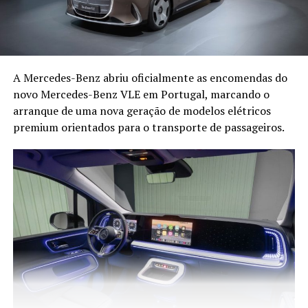
Conesa, o projeto é um marco estratégico na transição
energética da empresa, destacando a importância de
testar soluções inovadoras em ambiente operacional
real. Já Alexander Müller, responsável pela eletrificação
de clientes na Mercedes-Benz Trucks, sublinha que esta
A Mercedes-Benz abriu oficialmente as encomendas do
abordagem demonstra o potencial de um transporte
novo Mercedes-Benz VLE em Portugal, marcando o
refrigerado de longo curso totalmente sustentável e
arranque de uma nova geração de modelos elétricos
escalável na Europa.
premium orientados para o transporte de passageiros.
O teste decorre inicialmente em corredores logísticos
na Península Ibérica, ligando centros operacionais em
Múrcia, Pinto (Madrid) e Vilamalla (Girona), com
possibilidade de expansão para rotas internacionais
conforme os resultados obtidos.
A infraestrutura energética própria da Primafrio,
incluindo sistemas de carregamento nos seus centros
logísticos, desempenha um papel essencial na
viabilização do projeto.