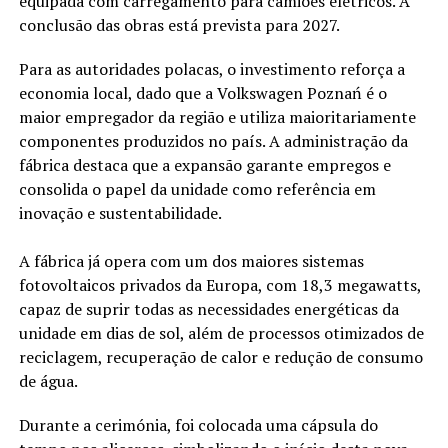
equipada com carregamento para camiões elétricos. A
conclusão das obras está prevista para 2027.
Para as autoridades polacas, o investimento reforça a
economia local, dado que a Volkswagen Poznań é o
maior empregador da região e utiliza maioritariamente
componentes produzidos no país. A administração da
fábrica destaca que a expansão garante empregos e
consolida o papel da unidade como referência em
inovação e sustentabilidade.
A fábrica já opera com um dos maiores sistemas
fotovoltaicos privados da Europa, com 18,3 megawatts,
capaz de suprir todas as necessidades energéticas da
unidade em dias de sol, além de processos otimizados de
reciclagem, recuperação de calor e redução de consumo
de água.
Durante a cerimónia, foi colocada uma cápsula do