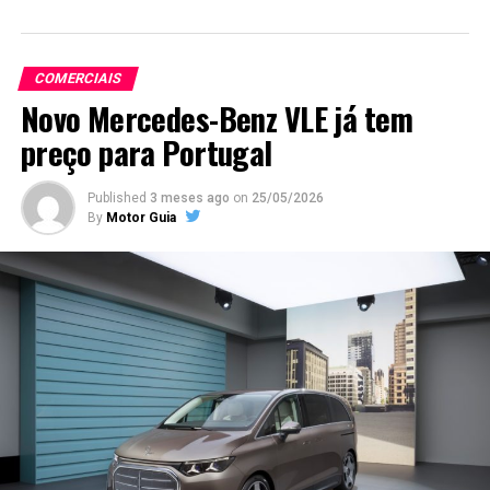
COMERCIAIS
Novo Mercedes-Benz VLE já tem
preço para Portugal
Published
3 meses ago
on
25/05/2026
By
Motor Guia
Apresentada em Alhama de Murcia, sede da Primafrio,
esta iniciativa representa um passo importante na
descarbonização do transporte rodoviário pesado, um
dos setores mais exigentes em termos energéticos. O
objetivo é validar em condições reais a viabilidade de
uma operação totalmente elétrica, tanto na condução
como na refrigeração da carga.
Segundo o presidente da Primafrio, José Esteban