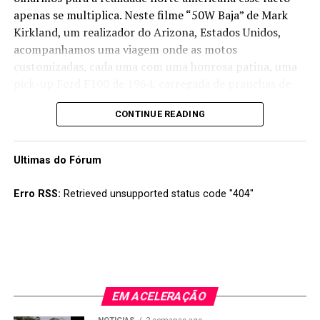
apenas se multiplica. Neste filme “50W Baja” de Mark
Kirkland, um realizador do Arizona, Estados Unidos,
acompanhamos uma viagem onde as motos
customizadas, cada uma com uma honrosa patina, uma
pick-up Ford F100 de 1964, carregada de pranchas de
surf e skates e um grupo de amigos vão rumo a sul, mais
CONTINUE READING
precisamente até ao México:
Ultimas do Fórum
Erro RSS:
Retrieved unsupported status code "404"
EM ACELERAÇÃO