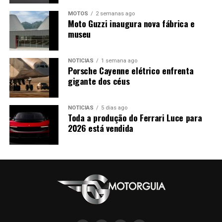
MOTOS
2 semanas ago
Moto Guzzi inaugura nova fábrica e
museu
NOTÍCIAS
1 semana ago
Porsche Cayenne elétrico enfrenta
gigante dos céus
NOTÍCIAS
5 dias ago
Toda a produção do Ferrari Luce para
2026 está vendida