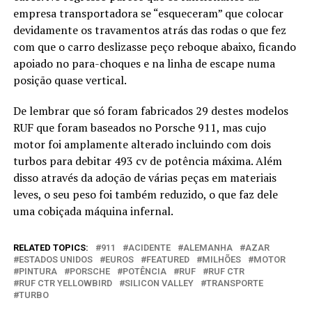
empresa transportadora se “esqueceram” que colocar
devidamente os travamentos atrás das rodas o que fez
com que o carro deslizasse peço reboque abaixo, ficando
apoiado no para-choques e na linha de escape numa
posição quase vertical.
De lembrar que só foram fabricados 29 destes modelos
RUF que foram baseados no Porsche 911, mas cujo
motor foi amplamente alterado incluindo com dois
turbos para debitar 493 cv de potência máxima. Além
disso através da adoção de várias peças em materiais
leves, o seu peso foi também reduzido, o que faz dele
uma cobiçada máquina infernal.
RELATED TOPICS:
911
ACIDENTE
ALEMANHA
AZAR
ESTADOS UNIDOS
EUROS
FEATURED
MILHÕES
MOTOR
PINTURA
PORSCHE
POTÊNCIA
RUF
RUF CTR
RUF CTR YELLOWBIRD
SILICON VALLEY
TRANSPORTE
TURBO