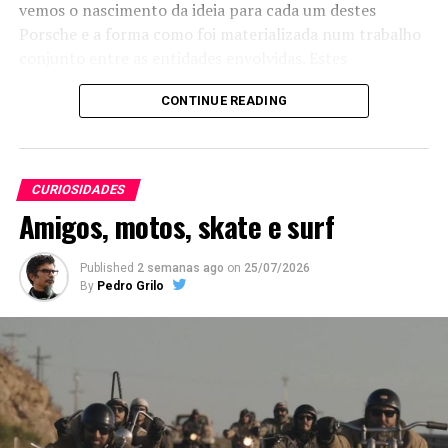
vemos o nascimento da ideia para cada um destes
Porsche e a forma como foi materializada num trabalho
conjunto entre as entidades envolvidas. Estes
desportivos serão vendidos e o valor angariado será
CONTINUE READING
doado à Cruz Vermelha Americana, à Starlight
Children’s Foundation e à Big Brothers Big Sisters of
America.
CURIOSIDADES
Amigos, motos, skate e surf
Published
2 semanas ago
on
25/07/2026
By
Pedro Grilo