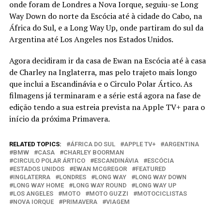
onde foram de Londres a Nova Iorque, seguiu-se Long
Way Down do norte da Escócia até à cidade do Cabo, na
África do Sul, e a Long Way Up, onde partiram do sul da
Argentina até Los Angeles nos Estados Unidos.
Agora decidiram ir da casa de Ewan na Escócia até à casa
de Charley na Inglaterra, mas pelo trajeto mais longo
que inclui a Escandinávia e o Circulo Polar Ártico. As
filmagens já terminaram e a série está agora na fase de
edição tendo a sua estreia prevista na Apple TV+ para o
início da próxima Primavera.
RELATED TOPICS:
ÁFRICA DO SUL
APPLE TV+
ARGENTINA
BMW
CASA
CHARLEY BOORMAN
CIRCULO POLAR ÁRTICO
ESCANDINÁVIA
ESCÓCIA
ESTADOS UNIDOS
EWAN MCGREGOR
FEATURED
INGLATERRA
LONDRES
LONG WAY
LONG WAY DOWN
LONG WAY HOME
LONG WAY ROUND
LONG WAY UP
LOS ANGELES
MOTO
MOTO GUZZI
MOTOCICLISTAS
NOVA IORQUE
PRIMAVERA
VIAGEM