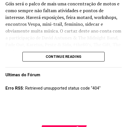
Góis será o palco de mais uma concentração de motos e
como sempre não faltam atividades e pontos de
interesse. Haverá exposições, feira motard, workshops,
encontros Vespa, mini-trail, feminino, sidecar e
obviamente muita música. O cartaz deste ano conta com
a participação de David Antunes & The Midnight Band,
Fade Out, Karetus, Peste & Sida, #the80’s, The Gift, The
Peakles e Xutos & Pontapés.
CONTINUE READING
O bilhete custa 40 euros para todos os dias e pode ser
adquirido na página da concentração
aqui
. Convém não
Ultimas do Fórum
esquecer que há limite de entradas.
Erro RSS:
Retrieved unsupported status code "404"