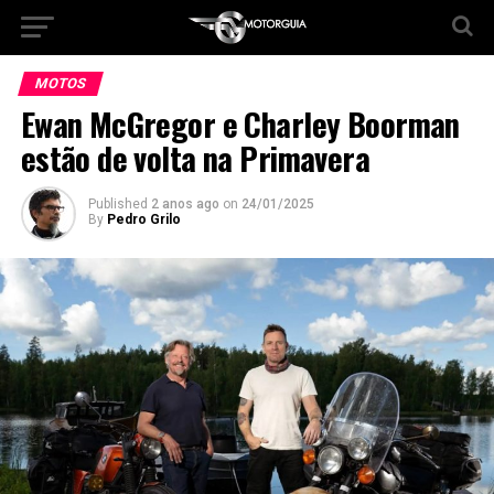
MOTOS
Ewan McGregor e Charley Boorman
estão de volta na Primavera
Published
2 anos ago
on
24/01/2025
By
Pedro Grilo