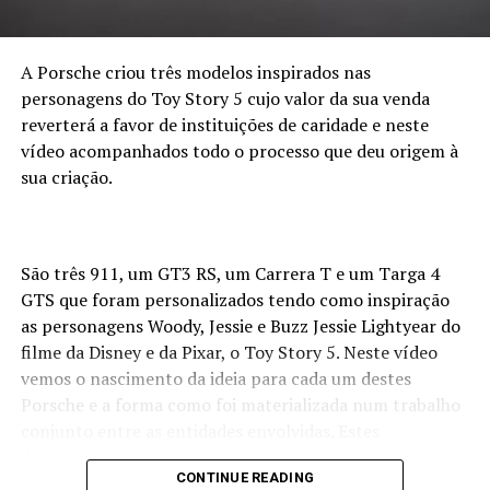
A Porsche criou três modelos inspirados nas
personagens do Toy Story 5 cujo valor da sua venda
reverterá a favor de instituições de caridade e neste
vídeo acompanhados todo o processo que deu origem à
sua criação.
São três 911, um GT3 RS, um Carrera T e um Targa 4
GTS que foram personalizados tendo como inspiração
as personagens Woody, Jessie e Buzz Jessie Lightyear do
filme da Disney e da Pixar, o Toy Story 5. Neste vídeo
vemos o nascimento da ideia para cada um destes
Porsche e a forma como foi materializada num trabalho
conjunto entre as entidades envolvidas. Estes
desportivos serão vendidos e o valor angariado será
CONTINUE READING
doado à Cruz Vermelha Americana, à Starlight