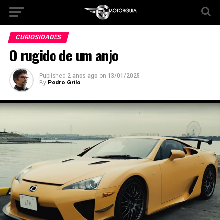
CURIOSIDADES
O rugido de um anjo
Published
2 anos ago
on
13/01/2025
By
Pedro Grilo