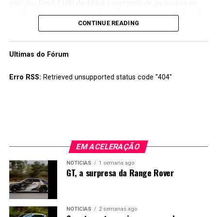
pick-up Ford F100 de 1964, carregada de pranchas de
surf e skates e um grupo de amigos vão rumo a sul, mais
CONTINUE READING
precisamente até ao México:
Ultimas do Fórum
Erro RSS:
Retrieved unsupported status code "404"
EM ACELERAÇÃO
NOTÍCIAS
1 semana ago
GT, a surpresa da Range Rover
NOTÍCIAS
2 semanas ago