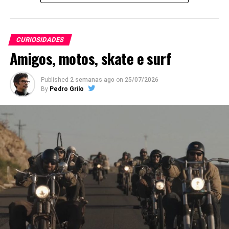
Children’s Foundation e à Big Brothers Big Sisters of
America.
CURIOSIDADES
Amigos, motos, skate e surf
Published
2 semanas ago
on
25/07/2026
By
Pedro Grilo