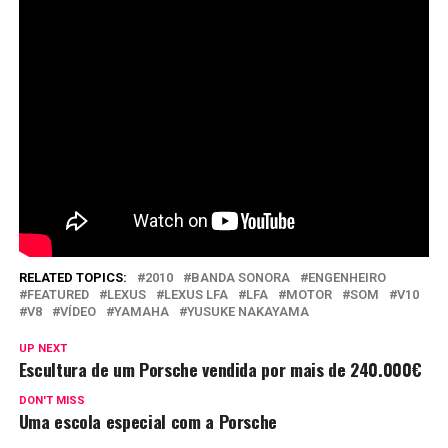
RELATED TOPICS:
2010
BANDA SONORA
ENGENHEIRO
FEATURED
LEXUS
LEXUS LFA
LFA
MOTOR
SOM
V10
V8
VÍDEO
YAMAHA
YUSUKE NAKAYAMA
UP NEXT
Escultura de um Porsche vendida por mais de 240.000€
DON'T MISS
Uma escola especial com a Porsche