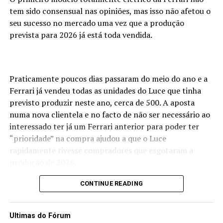
tem sido consensual nas opiniões, mas isso não afetou o
seu sucesso no mercado uma vez que a produção
prevista para 2026 já está toda vendida.
Praticamente poucos dias passaram do meio do ano e a
Ferrari já vendeu todas as unidades do Luce que tinha
previsto produzir neste ano, cerca de 500. A aposta
numa nova clientela e no facto de não ser necessário ao
interessado ter já um Ferrari anterior para poder ter
“prioridade” na compra ajudou a que o Luce
rapidamente tivesse compradores que esgotaram a
produção de 2026.
A marca de Maranello prevê uma produção de cerca de
CONTINUE READING
600 unidades por ano, estimando vender cerca de 2500
Luce até 2030 e pelo comportamento do mercado neste
Ultimas do Fórum
primeiro ano parece que tal será conseguido sem grande