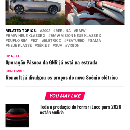
RELATED TOPICS:
2002
BERLINA
BMW
BMW NEUE KLASSE X
BMW VISION NEUE KLASSE X
DUPLO RIM
E21
ELÉTRICO
FEATURED
GAMA
NEUE KLASSE
SÉRIE 3
SUV
VISION
UP NEXT
Operação Páscoa da GNR já está na estrada
DON'T MISS
Renault já divulgou os preços do novo Scénic elétrico
YOU MAY LIKE
Toda a produção do Ferrari Luce para 2026
está vendida