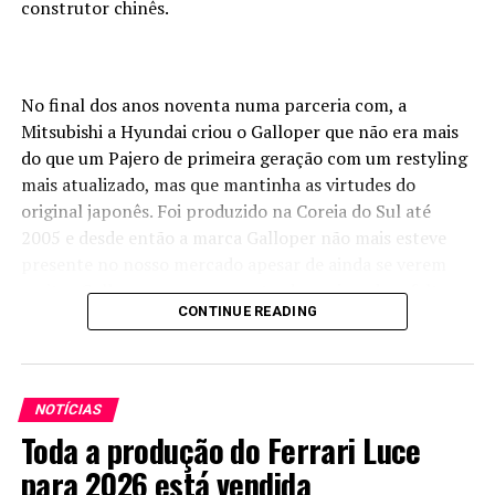
construtor chinês.
No final dos anos noventa numa parceria com, a
Mitsubishi a Hyundai criou o Galloper que não era mais
do que um Pajero de primeira geração com um restyling
mais atualizado, mas que mantinha as virtudes do
original japonês. Foi produzido na Coreia do Sul até
2005 e desde então a marca Galloper não mais esteve
presente no nosso mercado apesar de ainda se verem
muitos Galloper nas nossas estradas, sejam de asfalto ou
CONTINUE READING
de terra.
Agora a
marca vai
NOTÍCIAS
voltar, fruto
Toda a produção do Ferrari Luce
de uma nova
parceria,
para 2026 está vendida