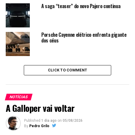
A saga “teaser” do novo Pajero continua
Porsche Cayenne elétrico enfrenta gigante
dos céus
CLICK TO COMMENT
NOTÍCIAS
A Galloper vai voltar
Published
1 dia ago
on
05/08/2026
By
Pedro Grilo