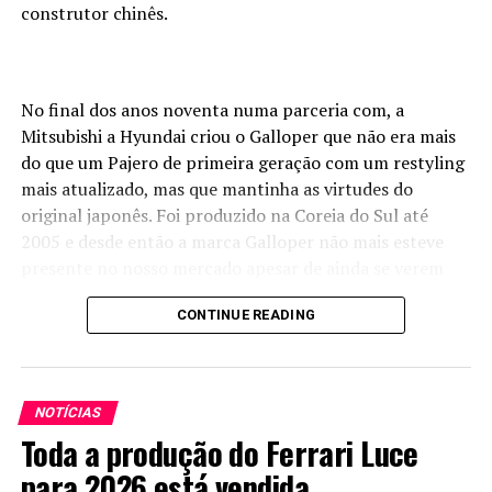
construtor chinês.
No final dos anos noventa numa parceria com, a
Mitsubishi a Hyundai criou o Galloper que não era mais
do que um Pajero de primeira geração com um restyling
mais atualizado, mas que mantinha as virtudes do
original japonês. Foi produzido na Coreia do Sul até
2005 e desde então a marca Galloper não mais esteve
presente no nosso mercado apesar de ainda se verem
muitos Galloper nas nossas estradas, sejam de asfalto ou
CONTINUE READING
de terra.
Agora a
marca vai
NOTÍCIAS
voltar, fruto
Toda a produção do Ferrari Luce
de uma nova
parceria,
para 2026 está vendida