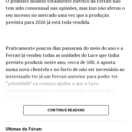
O primeiro modelo totalmente elétrico da Ferrari não
tem sido consensual nas opiniões, mas isso não afetou o
seu sucesso no mercado uma vez que a produção
prevista para 2026 já está toda vendida.
Praticamente poucos dias passaram do meio do ano e a
Ferrari já vendeu todas as unidades do Luce que tinha
previsto produzir neste ano, cerca de 500. A aposta
numa nova clientela e no facto de não ser necessário ao
interessado ter já um Ferrari anterior para poder ter
“prioridade” na compra ajudou a que o Luce
rapidamente tivesse compradores que esgotaram a
produção de 2026.
A marca de Maranello prevê uma produção de cerca de
CONTINUE READING
600 unidades por ano, estimando vender cerca de 2500
Luce até 2030 e pelo comportamento do mercado neste
Ultimas do Fórum
primeiro ano parece que tal será conseguido sem grande