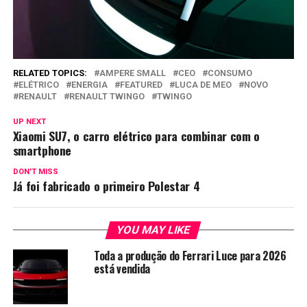
RELATED TOPICS:
AMPERE SMALL
CEO
CONSUMO
ELÉTRICO
ENERGIA
FEATURED
LUCA DE MEO
NOVO
RENAULT
RENAULT TWINGO
TWINGO
UP NEXT
Xiaomi SU7, o carro elétrico para combinar com o
smartphone
DON'T MISS
Já foi fabricado o primeiro Polestar 4
YOU MAY LIKE
Toda a produção do Ferrari Luce para 2026
está vendida