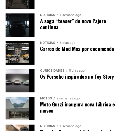
NOTÍCIAS
1 semana ago
A saga “teaser” do novo Pajero
continua
NOTÍCIAS
6 dias ago
Carros de Mad Max por encomenda
CURIOSIDADES
5 dias ago
Os Porsche inspirados no Toy Story
MOTOS
2 semanas ago
Moto Guzzi inaugura nova fábrica e
museu
NOTÍCIAS
1 semana ago