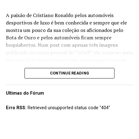
A paixão de Cristiano Ronaldo pelos automóveis
desportivos de luxo é bem conhecida e sempre que ele
mostra um pouco da sua coleção os aficionados pelo
Bota de Ouro e pelos automóveis ficam sempre
boquiabertos. Num post com apenas três imagens
publicado na conta pessoal do “GOAT” ele surge no meio
dos seus hiperdesportivos e com uma simples legenda
“os meus brinquedos”. E que “brinquedos”! Nas imagens
CONTINUE READING
podemos ver os Bugatti Veyron e Chiron, os Ferrari
Monza SP2, LaFerrari, Daytona SP3 e PuroSangue entre
outros de uma coleção onde não faltam modelos da
Ultimas do Fórum
Lamborghini, Mercedes, Porsche ou Rolls Royce. Além
dos “conhecidos”, suspeita-se que o CR7 terá ainda
Erro RSS:
Retrieved unsupported status code "404"
alguns modelos raros “escondidos” dos olhos do público
nesta sua “man’s cave” de muitos milhões.