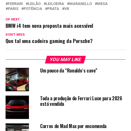
FERRARI
LEILÃO
LEILOEIRA
MARANELLO
MESA
PARIS
POTÊNCIA
PRATA
V8
UP NEXT
BMW i4 tem nova proposta mais acessível
DON'T MISS
Que tal uma cadeira gaming da Porsche?
YOU MAY LIKE
Um pouco da “Ronaldo´s cave”
Toda a produção do Ferrari Luce para 2026
está vendida
Carros de Mad Max por encomenda