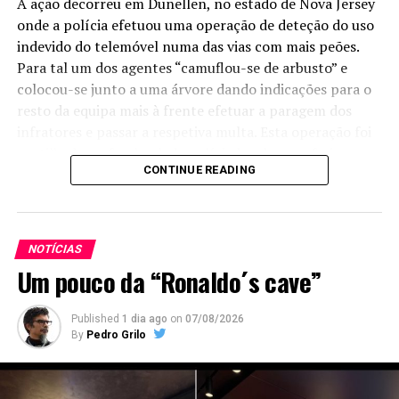
A ação decorreu em Dunellen, no estado de Nova Jersey
onde a polícia efetuou uma operação de deteção do uso
indevido do telemóvel numa das vias com mais peões.
Para tal um dos agentes “camuflou-se de arbusto” e
colocou-se junto a uma árvore dando indicações para o
resto da equipa mais à frente efetuar a paragem dos
infratores e passar a respetiva multa. Esta operação foi
partilhada no facebook da polícia local que referiu que
CONTINUE READING
em seis horas de operação foram detetados 74
condutores em infração a usar o telemóvel.
NOTÍCIAS
Um pouco da “Ronaldo´s cave”
Published
1 dia ago
on
07/08/2026
By
Pedro Grilo