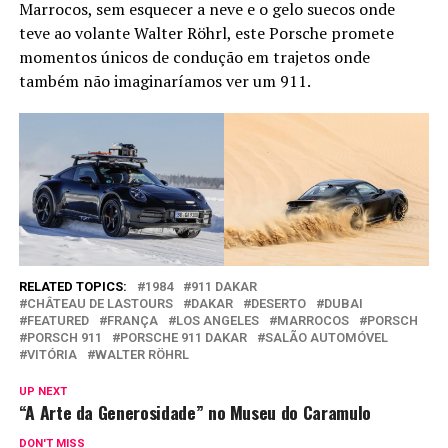
Marrocos, sem esquecer a neve e o gelo suecos onde
teve ao volante Walter Röhrl, este Porsche promete
momentos únicos de condução em trajetos onde
também não imaginaríamos ver um 911.
RELATED TOPICS:
1984
911 DAKAR
CHÂTEAU DE LASTOURS
DAKAR
DESERTO
DUBAI
FEATURED
FRANÇA
LOS ANGELES
MARROCOS
PORSCH
PORSCH 911
PORSCHE 911 DAKAR
SALÃO AUTOMÓVEL
VITÓRIA
WALTER RÖHRL
UP NEXT
“A Arte da Generosidade” no Museu do Caramulo
DON'T MISS