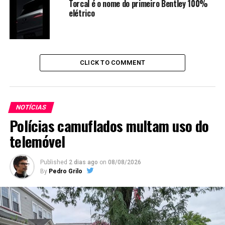
Torcal é o nome do primeiro Bentley 100%
elétrico
CLICK TO COMMENT
NOTÍCIAS
Polícias camuflados multam uso do
telemóvel
Published
2 dias ago
on
08/08/2026
By
Pedro Grilo