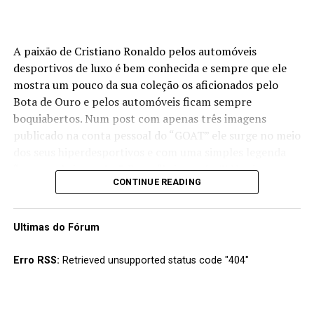
A paixão de Cristiano Ronaldo pelos automóveis
desportivos de luxo é bem conhecida e sempre que ele
mostra um pouco da sua coleção os aficionados pelo
Bota de Ouro e pelos automóveis ficam sempre
boquiabertos. Num post com apenas três imagens
publicado na conta pessoal do “GOAT” ele surge no meio
dos seus hiperdesportivos e com uma simples legenda
“os meus brinquedos”. E que “brinquedos”! Nas imagens
CONTINUE READING
podemos ver os Bugatti Veyron e Chiron, os Ferrari
Monza SP2, LaFerrari, Daytona SP3 e PuroSangue entre
outros de uma coleção onde não faltam modelos da
Ultimas do Fórum
Lamborghini, Mercedes, Porsche ou Rolls Royce. Além
dos “conhecidos”, suspeita-se que o CR7 terá ainda
Erro RSS:
Retrieved unsupported status code "404"
alguns modelos raros “escondidos” dos olhos do público
nesta sua “man’s cave” de muitos milhões.