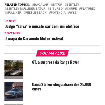
RELATED TOPICS:
BACALAR
BATUR
BENTLEY
BENTLEY MULLINER BATUR
BITURBO
COUPÉ
FEATURED
MULLINER
PEEBLE BEACH
POTÊNCIA
W12
UP NEXT
Dodge “salva” o muscle car com um elétrico
DON'T MISS
O mapa do Caramulo Motorfestival
YOU MAY LIKE
GT, a surpresa da Range Rover
Dacia Striker chega abaixo dos 25.000
euros