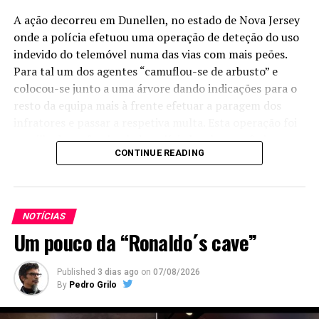
A ação decorreu em Dunellen, no estado de Nova Jersey
onde a polícia efetuou uma operação de deteção do uso
indevido do telemóvel numa das vias com mais peões.
Para tal um dos agentes “camuflou-se de arbusto” e
colocou-se junto a uma árvore dando indicações para o
resto da equipa mais à frente efetuar a paragem dos
infratores e passar a respetiva multa. Esta operação foi
partilhada no facebook da polícia local que referiu que
CONTINUE READING
em seis horas de operação foram detetados 74
condutores em infração a usar o telemóvel.
NOTÍCIAS
Um pouco da “Ronaldo´s cave”
Published
3 dias ago
on
07/08/2026
By
Pedro Grilo