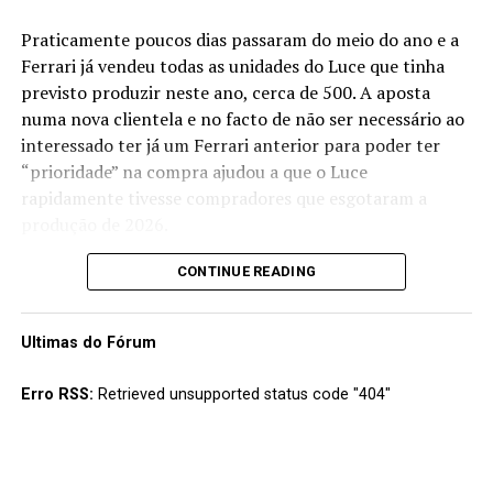
Praticamente poucos dias passaram do meio do ano e a
Ferrari já vendeu todas as unidades do Luce que tinha
previsto produzir neste ano, cerca de 500. A aposta
numa nova clientela e no facto de não ser necessário ao
interessado ter já um Ferrari anterior para poder ter
“prioridade” na compra ajudou a que o Luce
rapidamente tivesse compradores que esgotaram a
produção de 2026.
A marca de Maranello prevê uma produção de cerca de
CONTINUE READING
600 unidades por ano, estimando vender cerca de 2500
Luce até 2030 e pelo comportamento do mercado neste
Ultimas do Fórum
primeiro ano parece que tal será conseguido sem grande
esforço.
Erro RSS:
Retrieved unsupported status code "404"