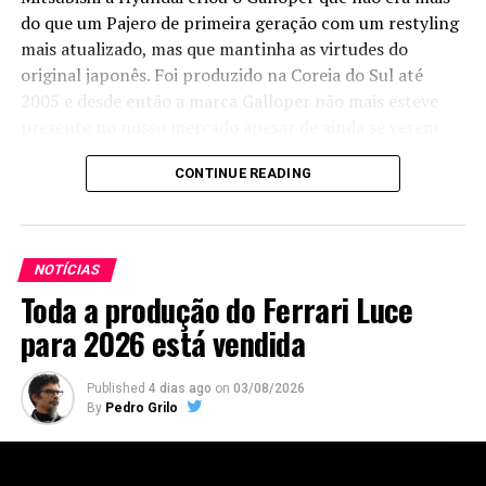
do que um Pajero de primeira geração com um restyling
mais atualizado, mas que mantinha as virtudes do
original japonês. Foi produzido na Coreia do Sul até
2005 e desde então a marca Galloper não mais esteve
presente no nosso mercado apesar de ainda se verem
muitos Galloper nas nossas estradas, sejam de asfalto ou
CONTINUE READING
de terra.
Agora a
marca vai
NOTÍCIAS
voltar, fruto
Toda a produção do Ferrari Luce
de uma nova
parceria,
para 2026 está vendida
mas desta
vez entre a
Published
4 dias ago
on
03/08/2026
Anhui
By
Pedro Grilo
Coronet e a
DongFeng