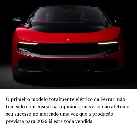
Nissan e
surgirá com dois modelos, o SUV S 15, baseado no
Nissan Terra, equipado com motor Diesel Mitsubishi 2.0
Turbo com 228 cv e a pick-up P 15 que utiliza o mesmo
motor numa plataforma com origem na Nissan Navara.
A marca recupera o espírito original de proporcionar
modelos todo-o-terreno de tração integral
“tradicionais” com preços competitivos no mercado, tal
como acontecia com o Galloper quando foi lançado.
A distribuição para Portugal, Andorra, Marrocos, Itália e
Espanha estará a cargo da Galloper Ibérica havendo a
possibilidade destes novos Galloper serem fabricados em
solo espanhol.
O primeiro modelo totalmente elétrico da Ferrari não
tem sido consensual nas opiniões, mas isso não afetou o
seu sucesso no mercado uma vez que a produção
prevista para 2026 já está toda vendida.