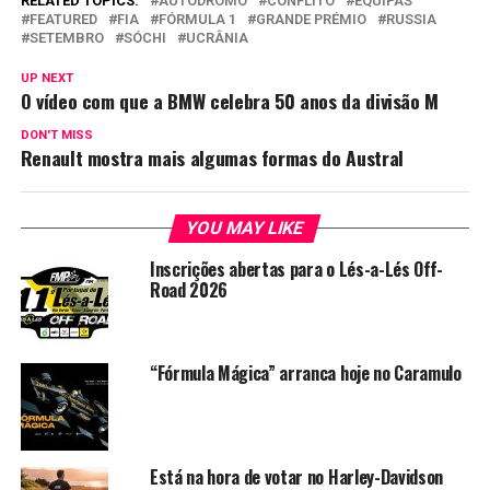
RELATED TOPICS:
AUTÓDROMO
CONFLITO
EQUIPAS
FEATURED
FIA
FÓRMULA 1
GRANDE PRÉMIO
RUSSIA
SETEMBRO
SÓCHI
UCRÂNIA
UP NEXT
O vídeo com que a BMW celebra 50 anos da divisão M
DON'T MISS
Renault mostra mais algumas formas do Austral
YOU MAY LIKE
Inscrições abertas para o Lés-a-Lés Off-
Road 2026
“Fórmula Mágica” arranca hoje no Caramulo
Está na hora de votar no Harley-Davidson