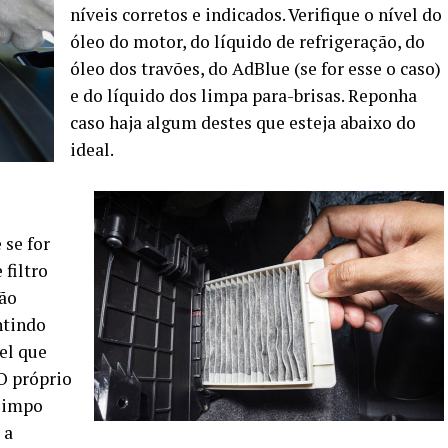
níveis corretos e indicados. Verifique o nível do
óleo do motor, do líquido de refrigeração, do
óleo dos travões, do AdBlue (se for esse o caso)
e do líquido dos limpa para-brisas. Reponha
caso haja algum destes que esteja abaixo do
ideal.
 se for
 filtro
não
ntindo
el que
O próprio
 limpo
 a