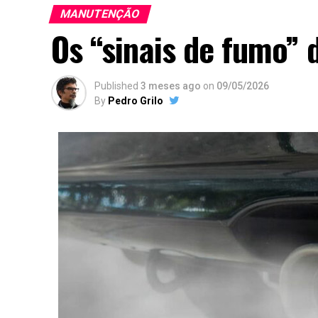
MANUTENÇÃO
Os “sinais de fumo” 
Published
3 meses ago
on
09/05/2026
By
Pedro Grilo