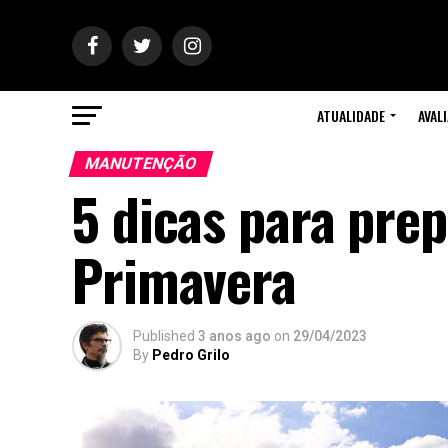
ATUALIDADE
AVAL
MANUTENÇÃO
5 dicas para prep
Primavera
Published
3 anos ago
on
29/04/2023
By
Pedro Grilo