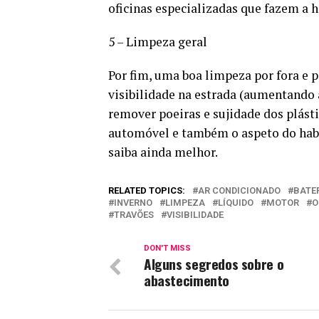
oficinas especializadas que fazem a 
5 – Limpeza geral
Por fim, uma boa limpeza por fora e p
visibilidade na estrada (aumentando a
remover poeiras e sujidade dos plásti
automóvel e também o aspeto do habit
saiba ainda melhor.
RELATED TOPICS:
AR CONDICIONADO
BATE
INVERNO
LIMPEZA
LÍQUIDO
MOTOR
O
TRAVÕES
VISIBILIDADE
DON'T MISS
Alguns segredos sobre o
abastecimento