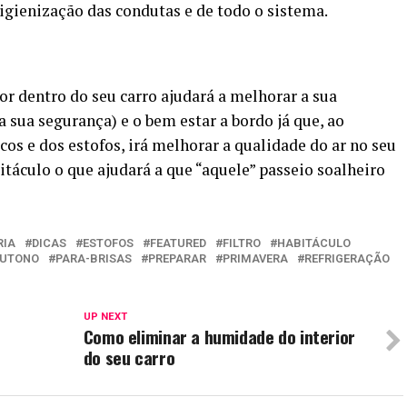
higienização das condutas e de todo o sistema.
or dentro do seu carro ajudará a melhorar a sua
 sua segurança) e o bem estar a bordo já que, ao
cos e dos estofos, irá melhorar a qualidade do ar no seu
áculo o que ajudará a que “aquele” passeio soalheiro
RIA
DICAS
ESTOFOS
FEATURED
FILTRO
HABITÁCULO
UTONO
PARA-BRISAS
PREPARAR
PRIMAVERA
REFRIGERAÇÃO
UP NEXT
Como eliminar a humidade do interior
do seu carro