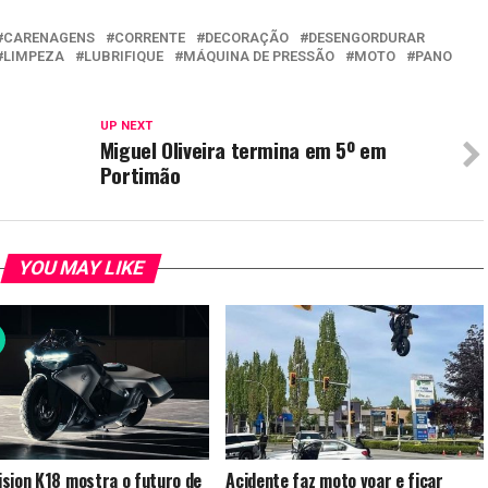
CARENAGENS
CORRENTE
DECORAÇÃO
DESENGORDURAR
LIMPEZA
LUBRIFIQUE
MÁQUINA DE PRESSÃO
MOTO
PANO
UP NEXT
Miguel Oliveira termina em 5º em
Portimão
YOU MAY LIKE
sion K18 mostra o futuro de
Acidente faz moto voar e ficar