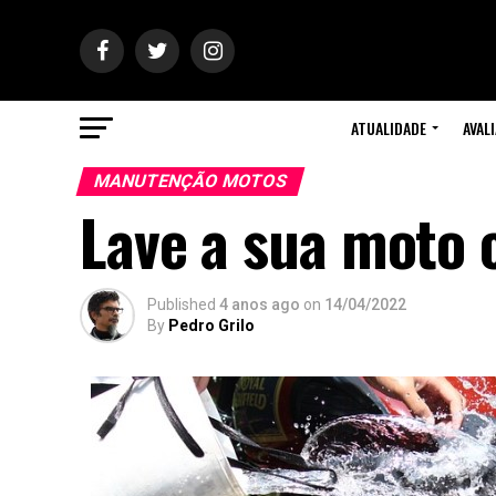
ATUALIDADE
AVAL
MANUTENÇÃO MOTOS
Lave a sua moto
Published
4 anos ago
on
14/04/2022
By
Pedro Grilo