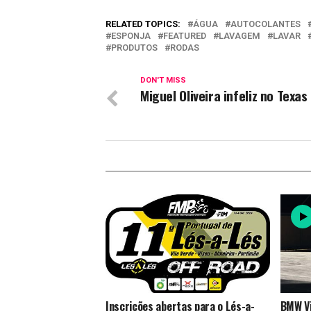
RELATED TOPICS:
ÁGUA
AUTOCOLANTES
ESPONJA
FEATURED
LAVAGEM
LAVAR
PRODUTOS
RODAS
DON'T MISS
Miguel Oliveira infeliz no Texas
Inscrições abertas para o Lés-a-
BMW Vi