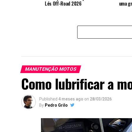
Lés Off-Road 2026
uma gr
MANUTENÇÃO MOTOS
Como lubrificar a m
Published
4 meses ago
on
28/03/2026
By
Pedro Grilo