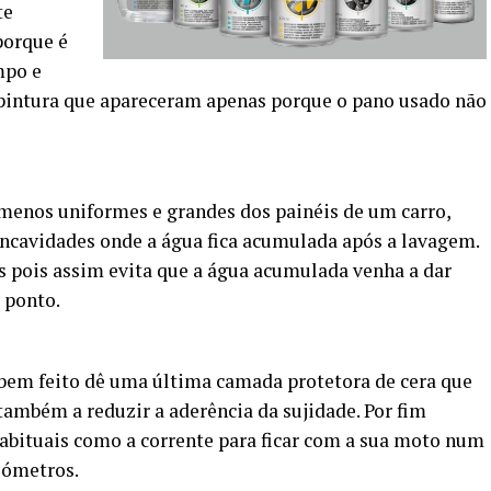
te
porque é
mpo e
 pintura que apareceram apenas porque o pano usado não
 menos uniformes e grandes dos painéis de um carro,
oncavidades onde a água fica acumulada após a lavagem.
s pois assim evita que a água acumulada venha a dar
 ponto.
 bem feito dê uma última camada protetora de cera que
 também a reduzir a aderência da sujidade. Por fim
habituais como a corrente para ficar com a sua moto num
lómetros.