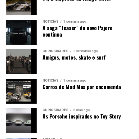
pode facilmente reduzir a capacidade de reação do
Descanso
corpo e levar até a que o motociclista fique com algumas
Pode
partes do corpo dormentes. Se ao frio acrescentarmos a
NOTÍCIAS
1 semana ago
A saga “teaser” do novo Pajero
parecer de
humidade, então o efeito funesto do frio é multiplicado.
continua
menor
Nunca é demais relembrar que convém que o
importância
equipamento tenha elementos refletores para que o
na questão
motociclista seja bem visível para os demais utentes da
CURIOSIDADES
2 semanas ago
Amigos, motos, skate e surf
da
via.
lubrificação,
Preparar a
mas também
moto
é
NOTÍCIAS
1 semana ago
Carros de Mad Max por encomenda
importante que o descanso seja verificado e lubrificado.
Também a
A rapidez com que recolhe e se recolhe na totalidade ou
moto deve
não pode fazer a diferença entre ter ou não ter um
ser
susto. Além disso, a maioria das motos corta a ignição
CURIOSIDADES
6 dias ago
“equipada”
Os Porsche inspirados no Toy Story
sempre que está uma mudança engrenada e se coloca o
para andar
descanso, por isso é determinante que este faça o
em estradas
movimento correto e sem falhas para não “baralhar” a
com neve ou