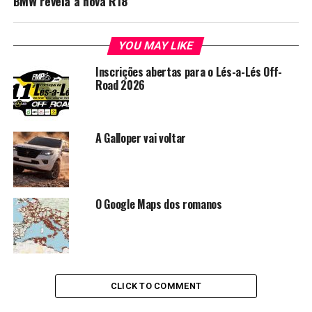
BMW revela a nova R18
YOU MAY LIKE
Inscrições abertas para o Lés-a-Lés Off-
Road 2026
A Galloper vai voltar
O Google Maps dos romanos
CLICK TO COMMENT