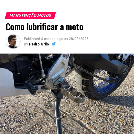
MANUTENÇÃO MOTOS
Como lubrificar a moto
Published
4 meses ago
on
28/03/2026
By
Pedro Grilo