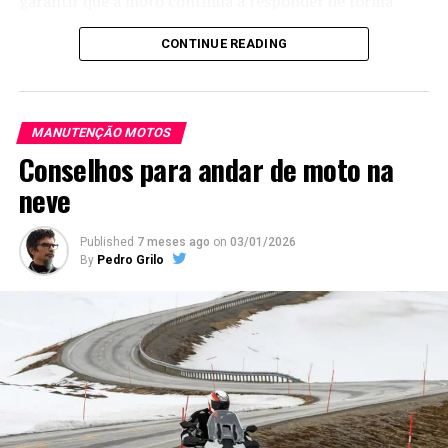
garantir que a moto continua a responder de forma
pronta, eficaz e segura aos comandos do motociclista.
CONTINUE READING
Manetes
As manetes
MANUTENÇÃO MOTOS
do travão e
Conselhos para andar de moto na
da
embraiagem
neve
são dois
elementos
Published
7 meses ago
on
03/01/2026
totalmente
By
Pedro Grilo
expostos e
como tal podem sofrer com o acumular de poeiras,
sujidade ou até mesmo ferrugem tornando-as mais
“presas” e resistentes no seu movimento. Como tal é
importante fazer uma limpeza no eixo da manete e
tratar de lhe colocar um pouco de lubrificante,
assegurando que o excesso do mesmo é bem limpo para